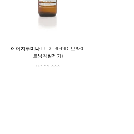
에이지루미나 L.U.X. BLEND (브라이
트닝각질제거)
가격
₩198,000