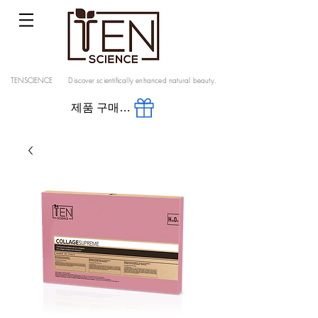
TENSCIENCE Discover scientifically enhanced natural beauty.
제품 구매 공식스토어 바로가기