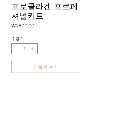
프로콜라겐 프로페
셔널키트
가
₩980,000
격
수량
*
카트에 추가
콜라주 슈프림 라인의 전문가용 트
리트먼트키트 입니다.
제품 구매 공식스토어 바로가기