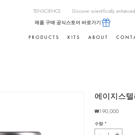
TENSCIENCE Discover scientifically enhanced n
제품 구매 공식스토어 바로가기
P R O D U C T S
K I T S
A B O U T
C O N T 
에이지스텔
가
₩190,000
격
수량
*