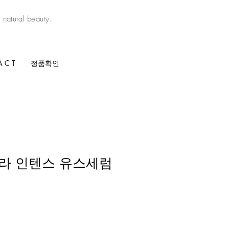
atural beauty.
A C T
정품확인
라 인텐스 유스세럼