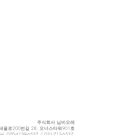
​주식회사 닙비오레
울로200번길 28, 오너스타워901호
Tel. 070-4139-6537 / 031-712-6537